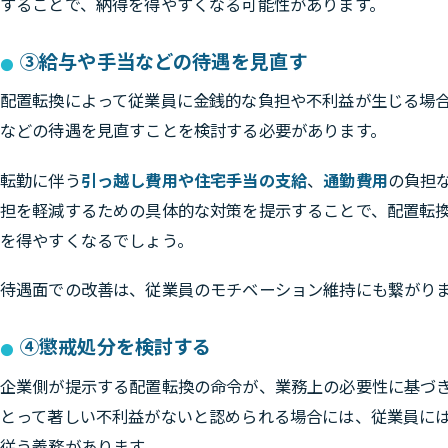
することで、納得を得やすくなる可能性があります。
③給与や手当などの待遇を見直す
配置転換によって従業員に金銭的な負担や不利益が生じる場
などの待遇を見直すことを検討する必要があります。
転勤に伴う
引っ越し費用や住宅手当の支給
、
通勤費用
の負担
担を軽減するための具体的な対策を提示することで、配置転
を得やすくなるでしょう。
待遇面での改善は、従業員のモチベーション維持にも繋がり
④懲戒処分を検討する
企業側が提示する配置転換の命令が、業務上の必要性に基づ
とって著しい不利益がないと認められる場合には、従業員に
従う義務があります。