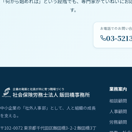
「何から始めれば」という段階でも、専門家がていねいにお
す。
お電話でのお問い合わせ
03-521
業務案内
相談顧問
中小企業の「社外人事部」として、人と組織の成長
人事顧問
を支える。
労務顧問
〒102-0072 東京都千代田区飯田橋3-2-2 飯田橋3丁