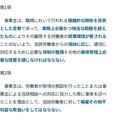
第1項
事業主は、職場において行われる
優越的な関係を背景
とした言動
であって、
業務上必要かつ相当な範囲を超え
たもの
によりその雇用する労働者の
就業環境が害される
ことのないよう、当該労働者からの
相談に応じ
、適切に
対応するために必要な
体制の整備
その他の
雇用管理上必
要な措置を講じなければならない。
第2項
事業主は、労働者が前項の相談を行ったことまたは事
業主による当該相談への対応に協力した際に事実を述べ
たことを理由として、当該労働者に対して
解雇その他不
利益な取扱いをしてはならない。