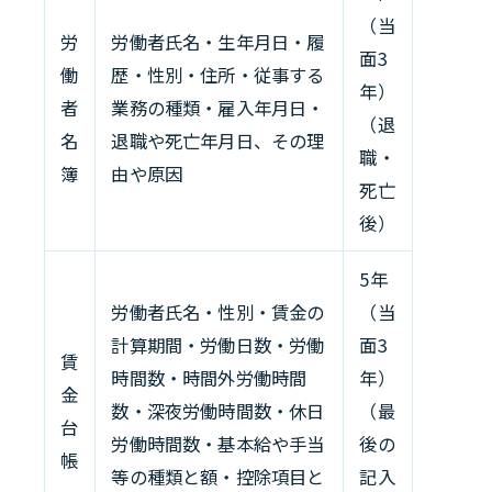
（当
労
労働者氏名・生年月日・履
面3
働
歴・性別・住所・従事する
年）
者
業務の種類・雇入年月日・
（退
名
退職や死亡年月日、その理
職・
簿
由や原因
死亡
後）
5年
労働者氏名・性別・賃金の
（当
計算期間・労働日数・労働
面3
賃
時間数・時間外労働時間
年）
金
数・深夜労働時間数・休日
（最
台
労働時間数・基本給や手当
後の
帳
等の種類と額・控除項目と
記入