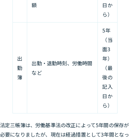
額
日か
ら）
5年
（当
面3
出
年）
出勤・退勤時刻、労働時間
勤
（最
など
簿
後の
記入
日か
ら）
法定三帳簿は、労働基準法の改正によって
5年間の保存が
必要になりましたが、現在は経過措置として3年間となっ