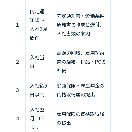
内定通
内定通知書・労働条件
知後〜
1
通知書の作成と送付、
入社2週
入社書類の案内
間前
書類の回収、雇用契約
入社当
2
書の締結、備品・PCの
日
準備
入社後5
健康保険・厚生年金の
3
日以内
資格取得届の提出
入社翌
雇用保険の資格取得届
4
月10日
の提出
まで