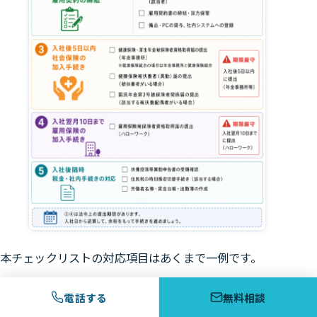
本チェックリストの対応項目はあくまで一例です。
対応する順番や時期は会社の運用によって異なる場合が
電話する
無料相談
あるのでご注意ください。