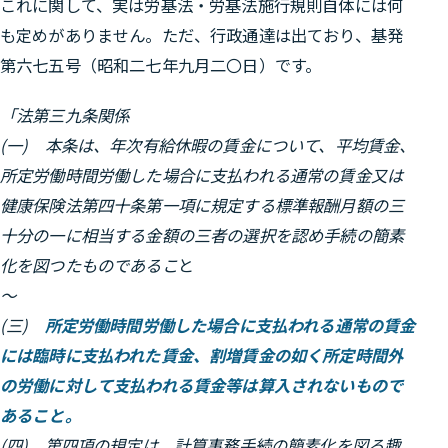
これに関して、実は
労基法・労基法施行規則自体には何
も定めがありません。
ただ、行政通達は出ており、基発
第六七五号（昭和二七年九月二〇日）です。
「法第三九条関係
(一) 本条は、年次有給休暇の賃金について、平均賃金、
所定労働時間労働した場合に支払われる通常の賃金又は
健康保険法第四十条第一項に規定する標準報酬月額の三
十分の一に相当する金額の三者の選択を認め手続の簡素
化を図つたものであるこ
と
～
(三)
所定労働時間労働した場合に支払われる通常の賃金
には臨時に支払われた賃金、割増賃金の如く所定時間外
の労働に対して支払われる賃金等は算入されないもので
あること。
(四) 第四項の規定は、計算事務手続の簡素化を図る趣