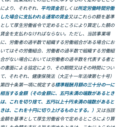
により、それぞれ、
平均賃金
若しくは
所定労働時間労働
した場合に支払われる通常の賃金
又はこれらの額を基準
として厚生労働省令で定めるところにより算定した額の
賃金を支払わなければならない。ただし、当該事業場
に、労働者の過半数で組織する労働組合がある場合にお
いてはその労働組合、労働者の過半数で組織する労働組
合がない場合においては労働者の過半数を代表する者と
の書面による協定により、その期間又はその時間につい
て、それぞれ、健康保険法（大正十一年法律第七十号）
第四十条第一項に規定する
標準報酬月額の三十分の一に
相当する金額（その金額に、五円未満の端数があるとき
は、これを切り捨て、五円以上十円未満の端数があると
きは、これを十円に切り上げるものとする。）
又は当該
金額を基準として厚生労働省令で定めるところにより算